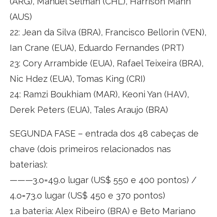
(ARG), Manuel Selman (CHL), Harrison Mann
(AUS)
22: Jean da Silva (BRA), Francisco Bellorin (VEN),
Ian Crane (EUA), Eduardo Fernandes (PRT)
23: Cory Arrambide (EUA), Rafael Teixeira (BRA),
Nic Hdez (EUA), Tomas King (CRI)
24: Ramzi Boukhiam (MAR), Keoni Yan (HAV),
Derek Peters (EUA), Tales Araujo (BRA)
SEGUNDA FASE – entrada dos 48 cabeças de
chave (dois primeiros relacionados nas
baterias):
———3.o=49.o lugar (US$ 550 e 400 pontos) /
4.o=73.o lugar (US$ 450 e 370 pontos)
1.a bateria: Alex Ribeiro (BRA) e Beto Mariano