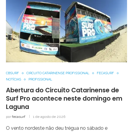
CBSURF
CIRCUITO CATARINENSE PROFISSIONAL
FECASURF
NOTÍCIAS
PROFISSIONAL
Abertura do Circuito Catarinense de
Surf Pro acontece neste domingo em
Laguna
por
fecasurf
1 de agosto de 2026
O vento nordeste não deu trégua no sábado e