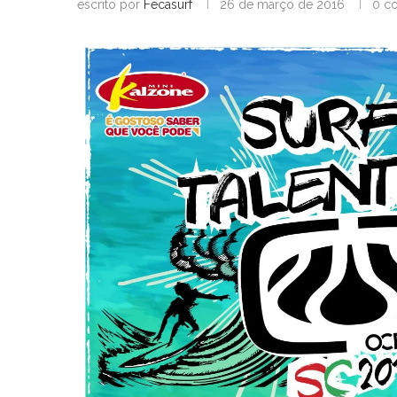
escrito por
Fecasurf
26 de março de 2016
0 c