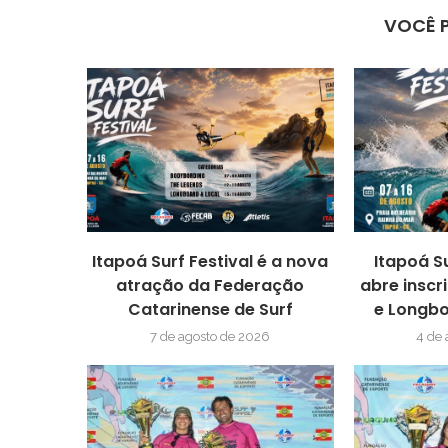
VOCÊ 
Itapoá Surf Festival é a nova
Itapoá S
atração da Federação
abre inscr
Catarinense de Surf
e Longbo
7 de agosto de 2026
4 de