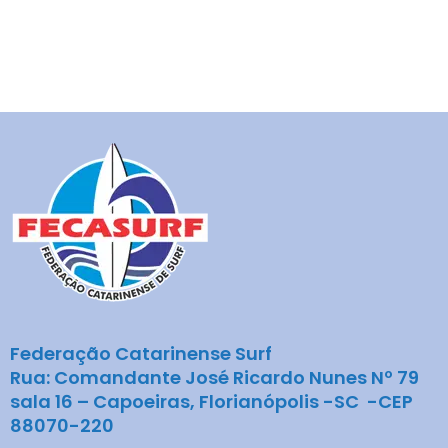
Federação Catarinense Surf
Rua: Comandante José Ricardo Nunes Nº 79
sala 16 – Capoeiras, Florianópolis -SC -CEP
88070-220