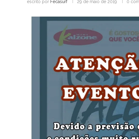
escrito por
Fecasurf
29 de maio de 2019
0 com