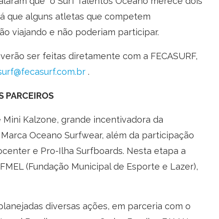
alaram que “o Surf Talentos Oceano merece dois
 já que alguns atletas que competem
o viajando e não poderiam participar.
rão ser feitas diretamente com a FECASURF,
surf@fecasurf.com.br
.
OS PARCEIROS
ni Kalzone, grande incentivadora da
 Marca Oceano Surfwear, além da participação
ocenter e Pro-Ilha Surfboards. Nesta etapa a
da FMEL (Fundação Municipal de Esporte e Lazer),
ejadas diversas ações, em parceria com o