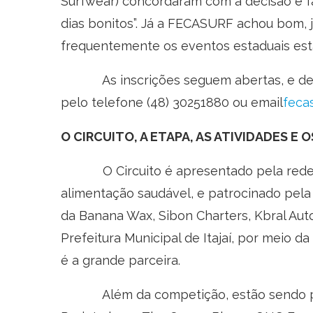
Surfwear) concordaram com a decisão e f
dias bonitos”. Já a FECASURF achou bom,
frequentemente os eventos estaduais estã
As inscrições seguem abertas, e deve
pelo telefone (48) 30251880 ou email
feca
O CIRCUITO, A ETAPA, AS ATIVIDADES E 
O Circuito é apresentado pela rede Mi
alimentação saudável, e patrocinado pela
da Banana Wax, Sibon Charters, Kbral Aut
Prefeitura Municipal de Itajaí, por meio 
é a grande parceira.
Além da competição, estão sendo plan