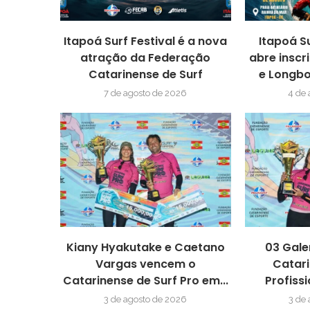
Itapoá Surf Festival é a nova
Itapoá S
atração da Federação
abre inscr
Catarinense de Surf
e Longbo
7 de agosto de 2026
4 de
Kiany Hyakutake e Caetano
03 Gale
Vargas vencem o
Catari
Catarinense de Surf Pro em...
Profissi
3 de agosto de 2026
3 de