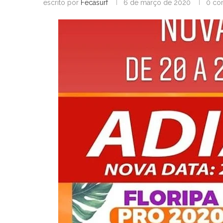
escrito por
Fecasurf
6 de março de 2020
0 co