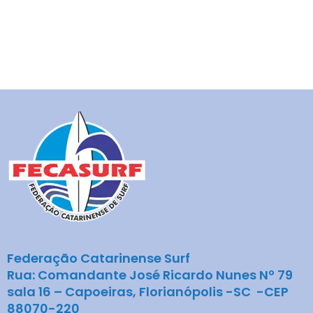
Federação Catarinense Surf
Rua: Comandante José Ricardo Nunes Nº 79
sala 16 – Capoeiras, Florianópolis -SC -CEP
88070-220