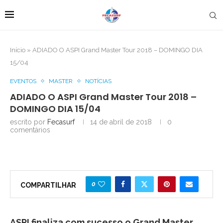
Início
»
ADIADO O ASPI Grand Master Tour 2018 – DOMINGO DIA
15/04
EVENTOS
MASTER
NOTÍCIAS
ADIADO O ASPI Grand Master Tour 2018 –
DOMINGO DIA 15/04
escrito por
Fecasurf
14 de abril de 2018
0
comentários
0
COMPARTILHAR
ASPI finaliza com sucesso o Grand Master