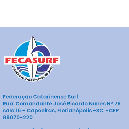
Federação Catarinense Surf
Rua: Comandante José Ricardo Nunes Nº 79
sala 16 – Capoeiras, Florianópolis -SC -CEP
88070-220