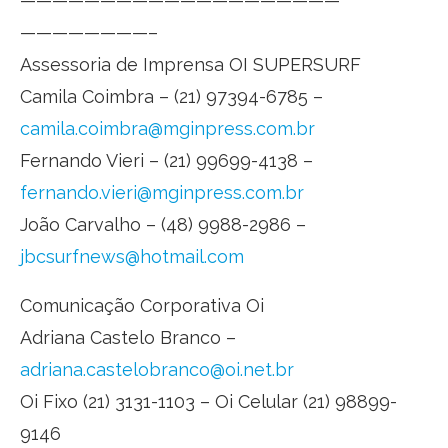
——————————
——————————
————————–
Assessoria de Imprensa OI SUPERSURF
Camila Coimbra – (21) 97394-6785 –
camila.coimbra@mginpress.com.
br
Fernando Vieri – (21) 99699-4138 –
fernando.vieri@mginpress.com.
br
João Carvalho – (48) 9988-2986 –
jbcsurfnews@hotmail.com
Comunicação Corporativa Oi
Adriana Castelo Branco –
adriana.castelobranco@oi.net.
br
Oi Fixo (21) 3131-1103 – Oi Celular (21) 98899-
9146