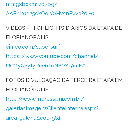
mhfgxbqxm1vq7pg/
AABrIk0d25ckOeIY0HvsnBvva?dl=0
VIDEOS – HIGHLIGHTS DIÁRIOS DA ETAPA DE
FLORIANÓPOLIS:
vimeo.com/supersurf
https://www.youtube.com/
channel/
UCOyQYyfyPnGx1oN8GYz9mKA
FOTOS DIVULGAÇÃO DA TERCEIRA ETAPA EM
FLORIANÓPOLIS:
http://www.inpresspni.com.br/
galeriasImagensClienteInterna.
aspx?
area=galeria&cod=561