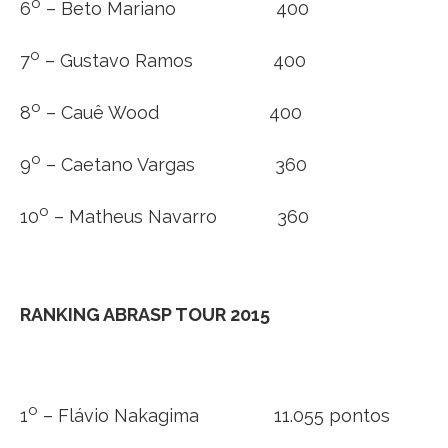
o
6
– Beto Mariano 400
o
7
– Gustavo Ramos 400
o
8
– Cauê Wood 400
o
9
– Caetano Vargas 360
o
10
– Matheus Navarro 360
RANKING ABRASP TOUR 2015
o
1
– Flávio Nakagima 11.055 pontos