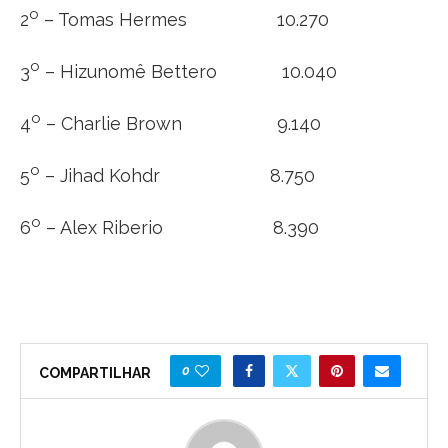
o
2
– Tomas Hermes 10.270
o
3
– Hizunomê Bettero 10.040
o
4
– Charlie Brown 9.140
o
5
– Jihad Kohdr 8.750
o
6
– Alex Riberio 8.390
0
COMPARTILHAR