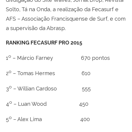
Solto, Tá na Onda, a realização da Fecasurf e
AFS – Associação Francisquense de Surf, e com
a supervisão da Abrasp.
RANKING FECASURF PRO 2015
o
1
– Márcio Farney 670 pontos
o
2
– Tomas Hermes 610
o
3
– Willian Cardoso 555
o
4
– Luan Wood 450
o
5
– Alex Lima 400