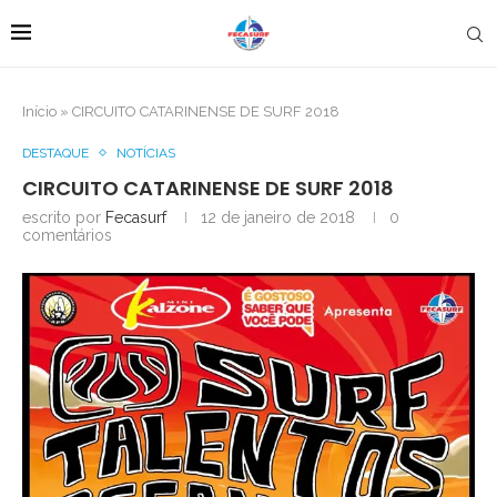
Início
»
CIRCUITO CATARINENSE DE SURF 2018
DESTAQUE
NOTÍCIAS
CIRCUITO CATARINENSE DE SURF 2018
escrito por
Fecasurf
12 de janeiro de 2018
0
comentários