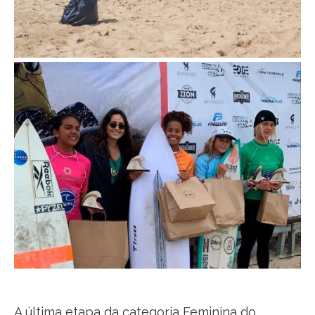
Da esq. para direita a peruana Arena Rodriguez Vargas que
ficou em 2o. lugar, a Campeão Potira Castaman baiana
radicada em Florianópolis, a peruana Catalina Zariquiey Vegas
em 3o. lugar e em 4o. a chilena Palama Santos
A última etapa da categoria Feminina do