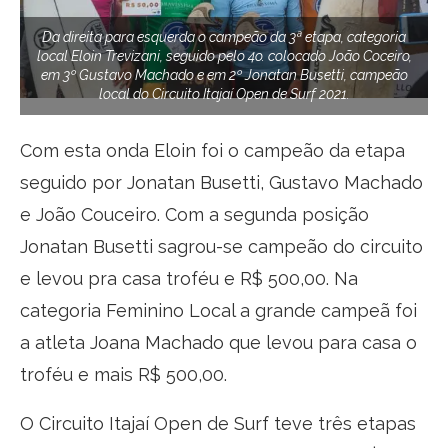
Da direita para esquerda o campeão da 3ª etapa, categoria
local Eloin Trevizani, seguido pelo 4o. colocado João Coceiro,
em 3º Gustavo Machado e em 2º Jonatan Busetti, campeão
local do Circuito Itajaí Open de Surf 2021.
Com esta onda Eloin foi o campeão da etapa
seguido por Jonatan Busetti, Gustavo Machado
e João Couceiro. Com a segunda posição
Jonatan Busetti sagrou-se campeão do circuito
e levou pra casa troféu e R$ 500,00. Na
categoria Feminino Local a grande campeã foi
a atleta Joana Machado que levou para casa o
troféu e mais R$ 500,00.
O Circuito Itajaí Open de Surf teve três etapas