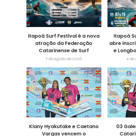
Itapoá Surf Festival é a nova
Itapoá S
atração da Federação
abre inscr
Catarinense de Surf
e Longbo
7 de agosto de 2026
4 de
Kiany Hyakutake e Caetano
03 Gale
Vargas vencem o
Catari