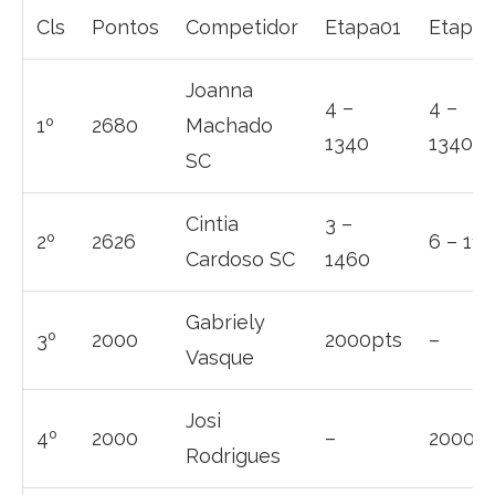
Cls
Pontos
Competidor
Etapa01
Etapa0
Joanna
4 –
4 –
1º
2680
Machado
1340
1340
SC
Cintia
3 –
2º
2626
6 – 11
Cardoso SC
1460
Gabriely
3º
2000
2000pts
–
Vasque
Josi
4º
2000
–
2000pt
Rodrigues