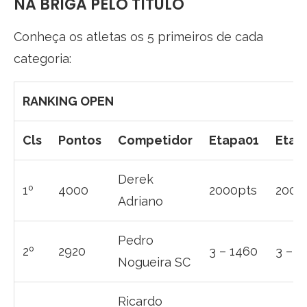
NA BRIGA PELO TÍTULO
Conheça os atletas os 5 primeiros de cada
categoria:
RANKING OPEN
Cls
Pontos
Competidor
Etapa01
Etap
Derek
1º
4000
2000pts
2000
Adriano
Pedro
2º
2920
3 – 1460
3 – 1
Nogueira SC
Ricardo