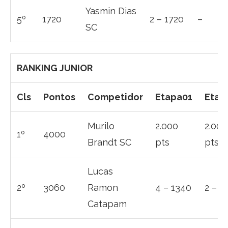
Yasmin Dias
5º
1720
2 – 1720
–
SC
RANKING JUNIOR
Cls
Pontos
Competidor
Etapa01
Etap
Murilo
2.000
2.000
1º
4000
Brandt SC
pts
pts
Lucas
2º
3060
Ramon
4 – 1340
2 – 1
Catapam