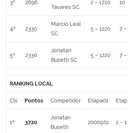
3º
2696
2 – 1720
10 – 
Tavares SC
Marcio Leal
4º
2330
5 – 1220
7 – 1
SC
Jonatan
5º
2330
5 – 1220
7 – 1
Busetti SC
RANKING LOCAL
Cls
Pontos
Competidor
Etapa01
Etapa
Jonatan
1º
3720
2000pts
2 – 17
Busetti