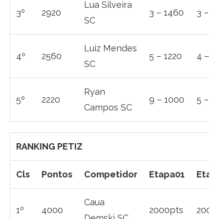
Lua Silveira
3º
2920
3 – 1460
3 – 1
SC
Luiz Mendes
4º
2560
5 – 1220
4 – 1
SC
Ryan
5º
2220
9 – 1000
5 – 1
Campos SC
RANKING PETIZ
Cls
Pontos
Competidor
Etapa01
Etap
Caua
1º
4000
2000pts
2000
Demski SC