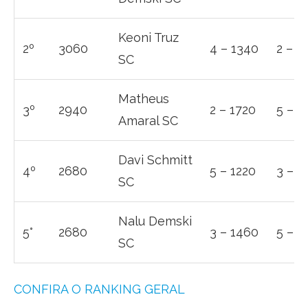
Keoni Truz
2º
3060
4 – 1340
2 – 1
SC
Matheus
3º
2940
2 – 1720
5 – 1
Amaral SC
Davi Schmitt
4º
2680
5 – 1220
3 – 1
SC
Nalu Demski
5°
2680
3 – 1460
5 – 1
SC
CONFIRA O RANKING GERAL