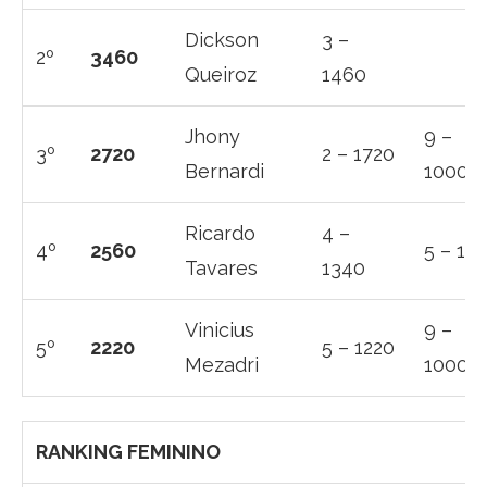
Dickson
3 –
2º
3460
Queiroz
1460
Jhony
9 –
3º
2720
2 – 1720
Bernardi
1000
Ricardo
4 –
4º
2560
5 – 12
Tavares
1340
Vinicius
9 –
5º
2220
5 – 1220
Mezadri
1000
RANKING FEMININO