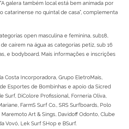
Z. “A galera também local está bem animada por
 catarinense no quintal de casa”, complementa
ategorias open masculina e feminina, sub18,
 de caírem na água as categorias petiz, sub 16
nas, e bodyboard. Mais informações e inscrições
da Costa Incorporadora, Grupo EletroMais,
de Esportes de Bombinhas e apoio da Sicred
de Surf, DiColore Profissional, Forneria Oliva,
ariane, FarmS Surf Co., SRS Surfboards, Polo
, Maremoto Art & Sings, Davidoff Odonto, Clube
 da Vovó, Lek Surf SHop e BSurf.