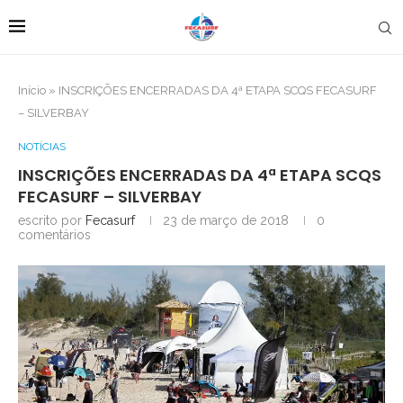
Início
»
INSCRIÇÕES ENCERRADAS DA 4ª ETAPA SCQS FECASURF
– SILVERBAY
NOTÍCIAS
INSCRIÇÕES ENCERRADAS DA 4ª ETAPA SCQS
FECASURF – SILVERBAY
escrito por
Fecasurf
23 de março de 2018
0
comentários