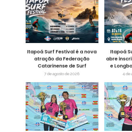
Itapoá Surf Festival é a nova
Itapoá S
atração da Federação
abre inscr
Catarinense de Surf
e Longbo
7 de agosto de 2026
4 de