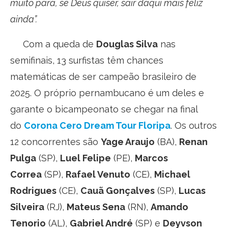
muito para, se Deus quiser, sair daqui mais feliz
ainda”.
Com a queda de
Douglas Silva
nas
semifinais, 13 surfistas têm chances
matemáticas de ser campeão brasileiro de
2025. O próprio pernambucano é um deles e
garante o bicampeonato se chegar na final
do
Corona Cero Dream Tour Floripa
. Os outros
12 concorrentes são
Yage Araujo
(BA),
Renan
Pulga
(SP),
Luel Felipe
(PE),
Marcos
Correa
(SP),
Rafael Venuto
(CE),
Michael
Rodrigues
(CE),
Cauã Gonçalves
(SP),
Lucas
Silveira
(RJ),
Mateus Sena
(RN),
Amando
Tenorio
(AL),
Gabriel André
(SP) e
Deyvson