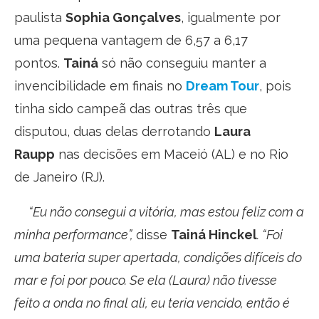
paulista
Sophia Gonçalves
, igualmente por
uma pequena vantagem de 6,57 a 6,17
pontos.
Tainá
só não conseguiu manter a
invencibilidade em finais no
Dream Tour
, pois
tinha sido campeã das outras três que
disputou, duas delas derrotando
Laura
Raupp
nas decisões em Maceió (AL) e no Rio
de Janeiro (RJ).
“Eu não consegui a vitória, mas estou feliz com a
minha performance”,
disse
Tainá Hinckel
. “Foi
uma bateria super apertada, condições difíceis do
mar e foi por pouco. Se ela (Laura) não tivesse
feito a onda no final ali, eu teria vencido, então é