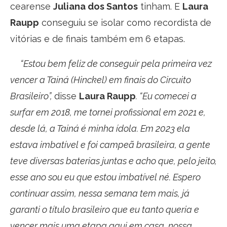
cearense
Juliana dos Santos
tinham. E
Laura
Raupp
conseguiu se isolar como recordista de
vitórias e de finais também em 6 etapas.
“Estou bem feliz de conseguir pela primeira vez
vencer a Tainá (Hinckel) em finais do Circuito
Brasileiro”,
disse
Laura Raupp
. “Eu comecei a
surfar em 2018, me tornei profissional em 2021 e,
desde lá, a Tainá é minha ídola. Em 2023 ela
estava imbatível e foi campeã brasileira, a gente
teve diversas baterias juntas e acho que, pelo jeito,
esse ano sou eu que estou imbatível né. Espero
continuar assim, nessa semana tem mais, já
garanti o título brasileiro que eu tanto queria e
vencer mais uma etapa aqui em casa, nossa,