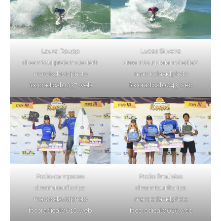
Laura Raupp
Lucas Silveira
dreamtourpraiamoledia6
dreamtourpraiamoledia6
marciodavidphoto
marciodavidphoto
focoradical0037 web
focoradical0043 web
Podio campeoes
Podio finalistas
dreamtourfloripa
dreamtourfloripa
marciodavidphoto
marciodavidphoto
focoradical0018 web
focoradical0025 web