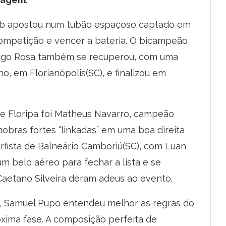
Dib apostou num tubão espaçoso captado em
competição e vencer a bateria. O bicampeão
iego Rosa também se recuperou, com uma
o, em Florianópolis(SC), e finalizou em
de Floripa foi Matheus Navarro, campeão
nobras fortes “linkadas” em uma boa direita
urfista de Balneário Camboriú(SC), com Luan
m belo aéreo para fechar a lista e se
 Caetano Silveira deram adeus ao evento.
 Samuel Pupo entendeu melhor as regras do
róxima fase. A composição perfeita de