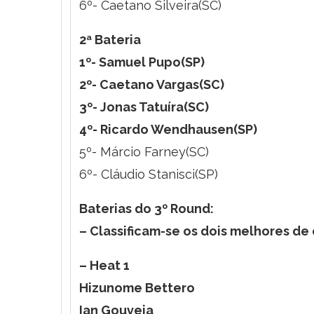
6º- Caetano Silveira(SC)
2ª Bateria
1º- Samuel Pupo(SP)
2º- Caetano Vargas(SC)
3º- Jonas Tatuíra(SC)
4º- Ricardo Wendhausen(SP)
5º- Márcio Farney(SC)
6º- Cláudio Stanisci(SP)
Baterias do 3º Round:
– Classificam-se os dois melhores de 
– Heat 1
Hizunome Bettero
Ian Gouveia