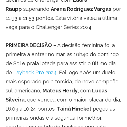
Raupp
superando
Arena Rodriguez Vargas
por
11,93 a 11,53 pontos. Esta vitória valeu a última
vaga para o Challenger Series 2024.
PRIMEIRA DECISÃO
– A decisão feminina foi a
primeira a entrar no mar, as 10h40 do domingo
de Sol e praia lotada para assistir o último dia
do
Layback Pro 2024
. Foi logo após um duelo
mais esperado pela torcida, do novo campeão
sul-americano,
Mateus Herdy
, com
Lucas
Silveira
, que venceu com o maior placar do dia,
16,03 a 10,24 pontos.
Tainá Hinckel
pegou as
primeiras ondas e a segunda foi melhor,
acertou uma batida de backside que valeu