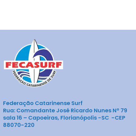
Federação Catarinense Surf
Rua: Comandante José Ricardo Nunes Nº 79
sala 16 – Capoeiras, Florianópolis -SC -CEP
88070-220