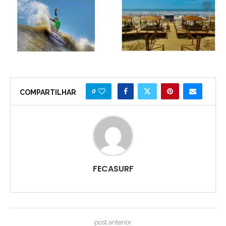
0
COMPARTILHAR
FECASURF
post anterior