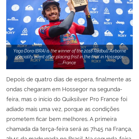
Yago Dora (BRA) is the winner of the 2018 Redbull Airborne
speciality event after placing frist in the final in Hossegor,
France.
Depois de quatro dias de espera, finalmente as
ondas chegaram em Hossegor na segunda-
feira, mas o início do Quiksilver Pro France foi
adiado mais uma vez, porque as condições
prometem ficar bem melhores. A primeira
chamada da terça-feira será as 7h45 na França,
2h45 da madrugada no Brasil. Na segunda-feira,