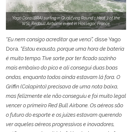
Yago Dora (BRA) surfing in Qualifying Round 1 Heat 3 of the
WSL Redbull Airborne event in Hossegor, France.
“Eu nem consigo acreditar que venci”,
disse Yago
Dora.
“Estou exausto, porque uma hora de bateria
é muito tempo. Tive sorte por ter ficado sozinho
mais embaixo do pico e ali consegui duas boas
ondas, enquanto todos ainda estavam lá fora. O
Griffin (Colapinto) precisava de uma nota baixa,
mas felizmente ele não conseguiu e foi muito legal
vencer o primeiro Red Bull Airbone. Os aéreos são
o futuro do esporte e os juízes estavam querendo
ver aqueles aéreos progressivos e inovadores,