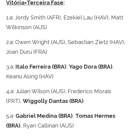
Vitória=Terceira Fase
:
1.a: Jordy Smith (AFR), Ezekiel Lau (HAV), Matt
Wilkinson (AUS)
2.a: Owen Wright (AUS), Sebastian Zietz (HAV),
Joan Duru (FRA)
3.a:
Italo Ferreira (BRA)
,
Yago Dora (BRA)
,
Keanu Asing (HAV)
4.a: Julian Wilson (AUS), Frederico Morais
(PRT),
Wiggolly Dantas (BRA)
5.a:
Gabriel Medina (BRA)
,
Tomas Hermes
(BRA)
, Ryan Callinan (AUS)