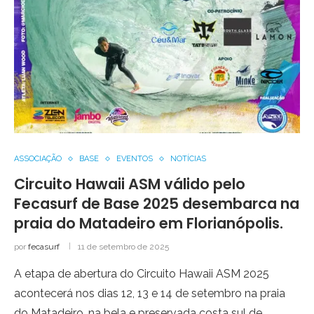
ASSOCIAÇÃO
BASE
EVENTOS
NOTÍCIAS
Circuito Hawaii ASM válido pelo
Fecasurf de Base 2025 desembarca na
praia do Matadeiro em Florianópolis.
por
fecasurf
11 de setembro de 2025
A etapa de abertura do Circuito Hawaii ASM 2025
acontecerá nos dias 12, 13 e 14 de setembro na praia
do Matadeiro, na bela e preservada costa sul de