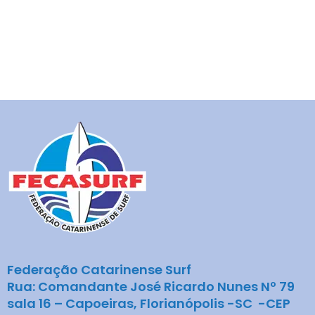
Federação Catarinense Surf
Rua: Comandante José Ricardo Nunes Nº 79
sala 16 – Capoeiras, Florianópolis -SC -CEP