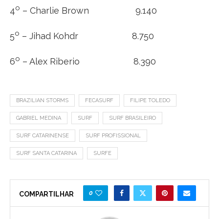
o
4
– Charlie Brown 9.140
o
5
– Jihad Kohdr 8.750
o
6
– Alex Riberio 8.390
BRAZILIAN STORMS
FECASURF
FILIPE TOLEDO
GABRIEL MEDINA
SURF
SURF BRASILEIRO
SURF CATARINENSE
SURF PROFISSIONAL
SURF SANTA CATARINA
SURFE
0
COMPARTILHAR