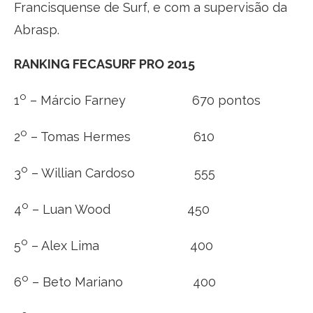
Francisquense de Surf, e com a supervisão da
Abrasp.
RANKING FECASURF PRO 2015
o
1
– Márcio Farney 670 pontos
o
2
– Tomas Hermes 610
o
3
– Willian Cardoso 555
o
4
– Luan Wood 450
o
5
– Alex Lima 400
o
6
– Beto Mariano 400