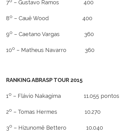
o
7
– Gustavo Ramos 400
o
8
– Cauê Wood 400
o
9
– Caetano Vargas 360
o
10
– Matheus Navarro 360
RANKING ABRASP TOUR 2015
o
1
– Flávio Nakagima 11.055 pontos
o
2
– Tomas Hermes 10.270
o
3
– Hizunomê Bettero 10.040