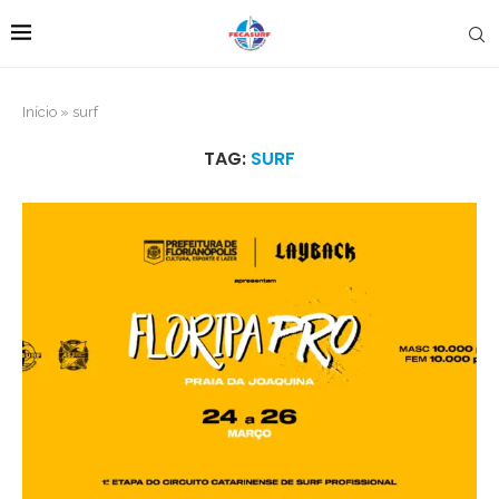
Início
»
surf
TAG:
SURF