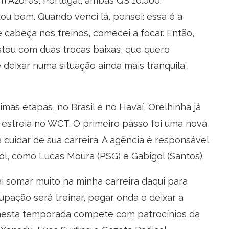
m Azores, Portugal, ambas QS 10.000.
u bem. Quando venci lá, pensei: essa é a
 cabeça nos treinos, comecei a focar. Então,
tou com duas trocas baixas, que quero
 deixar numa situação ainda mais tranquila”,
as etapas, no Brasil e no Havaí, Orelhinha já
estreia no WCT. O primeiro passo foi uma nova
cuidar de sua carreira. A agência é responsável
l, como Lucas Moura (PSG) e Gabigol (Santos).
i somar muito na minha carreira daqui para
cupação será treinar, pegar onda e deixar a
 nesta temporada compete com patrocínios da