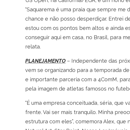
US Open, na Califórnia/EUA, e um nono e
“Saquarema é uma praia que sempre me do
chance e não posso desperdiçar. Entrei de
estou com os pontos bem altos e ainda es
conseguir aqui em casa, no Brasil, para me
relata.
PLANEJAMENTO
– Independente das próxim
vem se organizando para a temporada de 
e importante parceria com a 4ComM, para 
pela imagem de atletas famosos no futebo
“É uma empresa conceituada, séria, que va
frente. Vai ser mais tranquilo. Minha preo
estrutura com eles”, comemora Alex, que