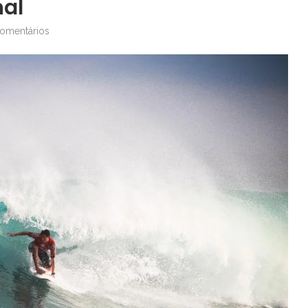
nal
omentários