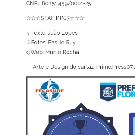
CNPJ: 80.151.459/0001-25
☆☆☆STAF P.P07☆☆☆
♤Texto: João Lopes
♧Fotos: Basilio Ruy
◇Web: Murilo Rocha
__ Arte e Design do cartaz: Prime.Press0