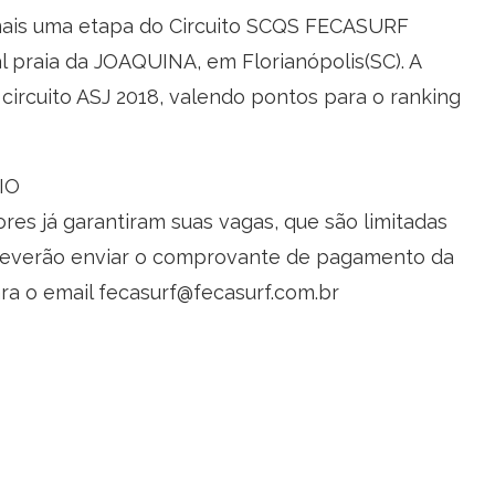
ais uma etapa do Circuito SCQS FECASURF
al praia da JOAQUINA, em Florianópolis(SC). A
ircuito ASJ 2018, valendo pontos para o ranking
IO
es já garantiram suas vagas, que são limitadas
s deverão enviar o comprovante de pagamento da
ara o email fecasurf@fecasurf.com.br