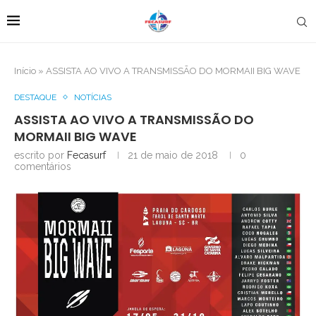
Início
»
ASSISTA AO VIVO A TRANSMISSÃO DO MORMAII BIG WAVE
DESTAQUE
NOTÍCIAS
ASSISTA AO VIVO A TRANSMISSÃO DO
MORMAII BIG WAVE
escrito por
Fecasurf
21 de maio de 2018
0
comentários