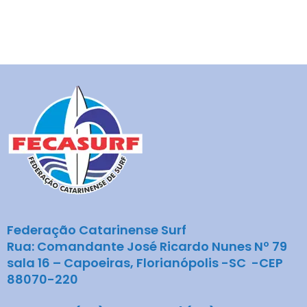
Federação Catarinense Surf
Rua: Comandante José Ricardo Nunes Nº 79
sala 16 – Capoeiras, Florianópolis -SC -CEP
88070-220