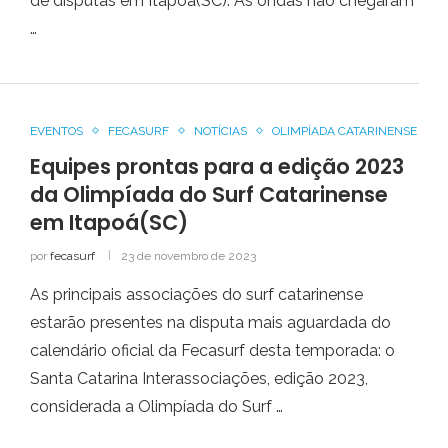
de disputas em Itapoá(SC). As ondas não chegaram
…
EVENTOS
FECASURF
NOTÍCIAS
OLIMPÍADA CATARINENSE
Equipes prontas para a edição 2023
da Olimpíada do Surf Catarinense
em Itapoá(SC)
por
fecasurf
23 de novembro de 2023
As principais associações do surf catarinense
estarão presentes na disputa mais aguardada do
calendário oficial da Fecasurf desta temporada: o
Santa Catarina Interassociações, edição 2023,
considerada a Olimpíada do Surf …