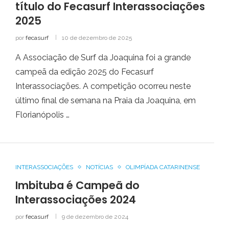
título do Fecasurf Interassociações
2025
por
fecasurf
10 de dezembro de 2025
A Associação de Surf da Joaquina foi a grande
campeã da edição 2025 do Fecasurf
Interassociações. A competição ocorreu neste
último final de semana na Praia da Joaquina, em
Florianópolis …
INTERASSOCIAÇÕES
NOTÍCIAS
OLIMPÍADA CATARINENSE
Imbituba é Campeã do
Interassociações 2024
por
fecasurf
9 de dezembro de 2024