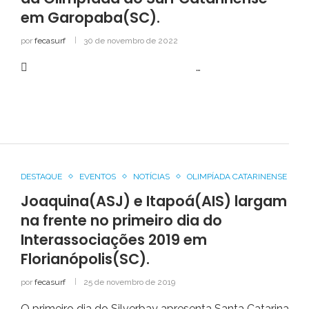
em Garopaba(SC).
por
fecasurf
30 de novembro de 2022
 …
DESTAQUE
EVENTOS
NOTÍCIAS
OLIMPÍADA CATARINENSE
Joaquina(ASJ) e Itapoá(AIS) largam
na frente no primeiro dia do
Interassociações 2019 em
Florianópolis(SC).
por
fecasurf
25 de novembro de 2019
O primeiro dia do Silverbay apresenta Santa Catarina