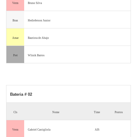
Verm
Bruno Silva
Bran
Hedieferson Junior
Amar
Bautista de Abajo
Pret
Wlinik Barros
Bateria # 02
Cls
Nome
Time
Pontos
Verm
Gabriel Castigliola
AIS