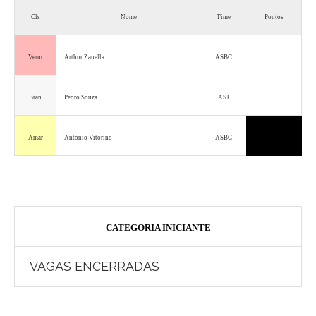
Cls
Nome
Time
Pontos
Verm
Arthur Zanella
ASBC
Bran
Pedro Souza
ASJ
Amar
Antonio Vitorino
ASBC
CATEGORIA INICIANTE
VAGAS ENCERRADAS