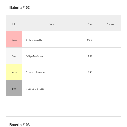
Bateria # 02
Cls
Nome
Time
Pontos
Verm
Arthur Zanella
ASBC
Bran
Felipe Mallmann
ASJ
Amar
Gustavo Ramalho
ASI
Pret
Noel de La Torre
Bateria # 03