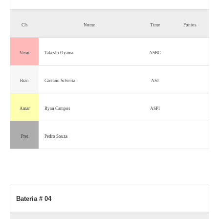
Cls
Nome
Time
Pontos
Verm
Takeshi Oyama
ASBC
Bran
Caetano Silveira
ASJ
Amar
Ryan Campos
ASPI
Pret
Pedro Souza
Bateria # 04