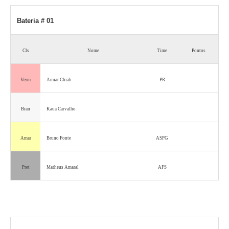
Bateria # 01
Cls
Nome
Time
Pontos
Verm
Anuar Chiah
PR
Bran
Kaua Carvalho
Amar
Bruno Fonte
ASPG
Pret
Matheus Amaral
AFS