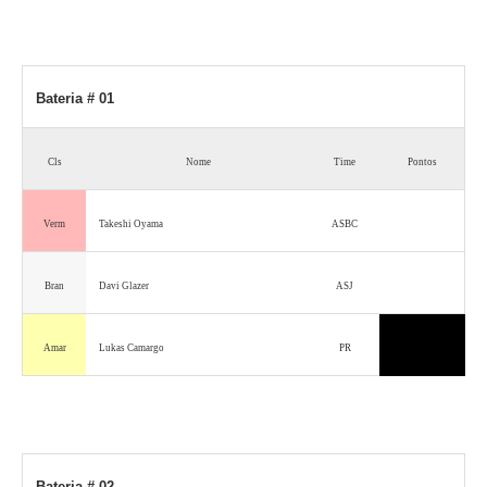
Bateria # 01
Cls
Nome
Time
Pontos
Verm
Takeshi Oyama
ASBC
Bran
Davi Glazer
ASJ
Amar
Lukas Camargo
PR
Bateria # 02