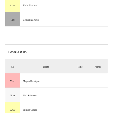
Amar
Eloin Travisani
Pret
Geovanny Alves
Bateria # 05
Cls
Nome
Time
Pontos
Verm
Magno Rodrigues
Bran
Yuri Schoenau
Amar
Philipe Glazer