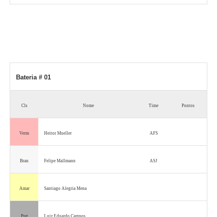
Bateria # 01
Cls
Nome
Time
Pontos
Verm
Heitor Mueller
AFS
Bran
Felipe Mallmann
ASJ
Amar
Santiago Alegria Mena
Pret
Luiz Eduardo Campos