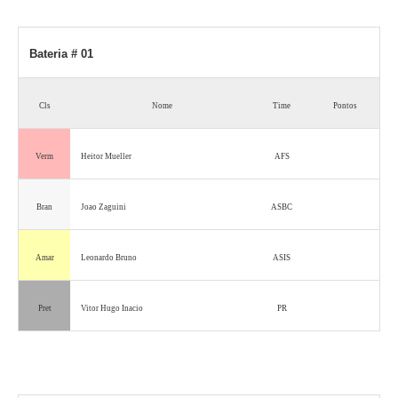
Bateria # 01
Cls
Nome
Time
Pontos
Verm
Heitor Mueller
AFS
Bran
Joao Zaguini
ASBC
Amar
Leonardo Bruno
ASIS
Pret
Vitor Hugo Inacio
PR