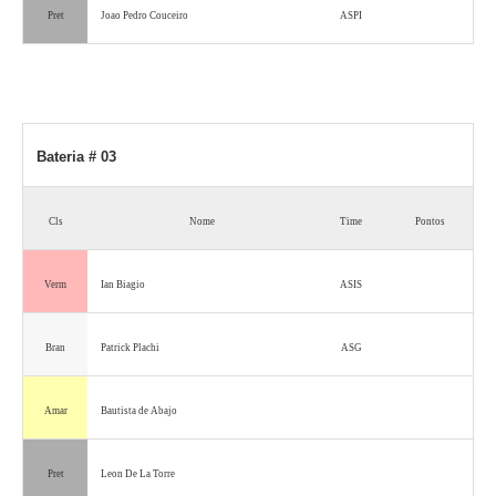
Pret
Joao Pedro Couceiro
ASPI
Bateria # 03
Cls
Nome
Time
Pontos
Verm
Ian Biagio
ASIS
Bran
Patrick Plachi
ASG
Amar
Bautista de Abajo
Pret
Leon De La Torre