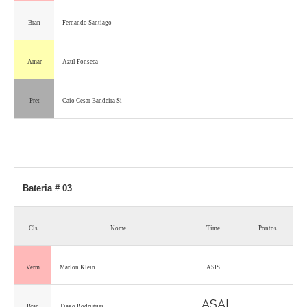
Bran
Fernando Santiago
Amar
Azul Fonseca
Pret
Caio Cesar Bandeira Si
Bateria # 03
Cls
Nome
Time
Pontos
Verm
Marlon Klein
ASIS
ASAI
Bran
Tiago Rodrigues