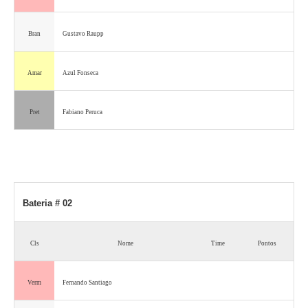
Bran
Gustavo Raupp
Amar
Azul Fonseca
Pret
Fabiano Peruca
Bateria # 02
Cls
Nome
Time
Pontos
Verm
Fernando Santiago