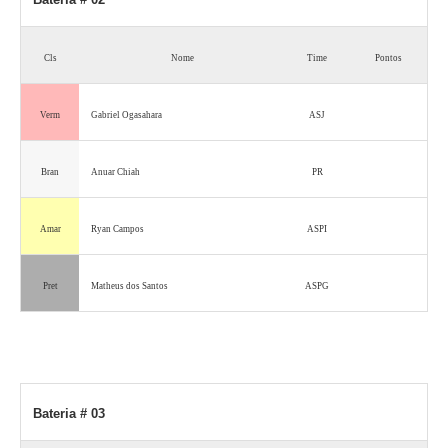
Cls
Nome
Time
Pontos
Verm
Gabriel Ogasahara
ASJ
Bran
Anuar Chiah
PR
Amar
Ryan Campos
ASPI
Pret
Matheus dos Santos
ASPG
Bateria # 03