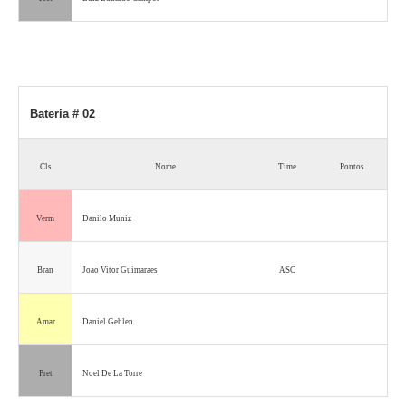
Bateria # 02
Cls
Nome
Time
Pontos
Verm
Danilo Muniz
Bran
Joao Vitor Guimaraes
ASC
Amar
Daniel Gehlen
Pret
Noel De La Torre