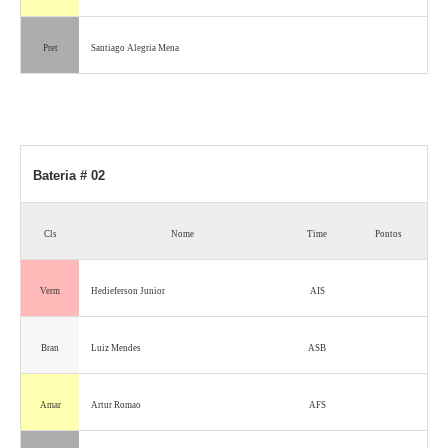
Pret
Santiago Alegria Mena
Bateria # 02
Cls
Nome
Time
Pontos
Verm
Hedieferson Junior
AIS
Bran
Luiz Mendes
ASB
Amar
Artur Romao
AFS