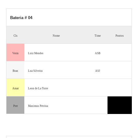
Bateria # 04
Cls
Nome
Time
Pontos
Verm
Luiz Mendes
ASB
Bran
Lua Silveira
ASJ
Amar
Leon de La Torre
Pret
Maximus Petrina