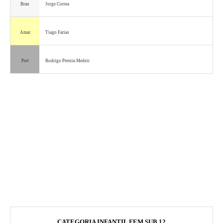
Bran
Jorge Correa
Amar
Tiago Farias
Pret
Rodrigo Pereira Medeir
CATEGORIA INFANTIL FEM SUB 12