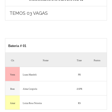
TEMOS 03 VAGAS
Bateria # 01
Cls
Nome
Time
Pontos
Verm
Luara Mandeli
PR
Bran
Alma Corgiolu
ASPR
Amar
Luiza Rosa Teixeira
RS