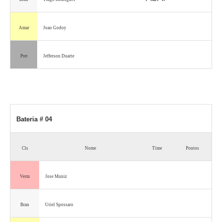
Amar
Joao Godoy
Pret
Jefferson Duarte
Bateria # 04
Cls
Nome
Time
Pontos
Verm
Jose Muniz
Bran
Uriel Spossaro