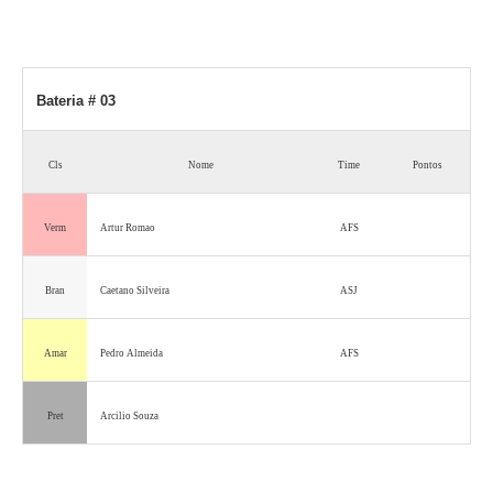
Bateria # 03
Cls
Nome
Time
Pontos
Verm
Artur Romao
AFS
Bran
Caetano Silveira
ASJ
Amar
Pedro Almeida
AFS
Pret
Arcilio Souza