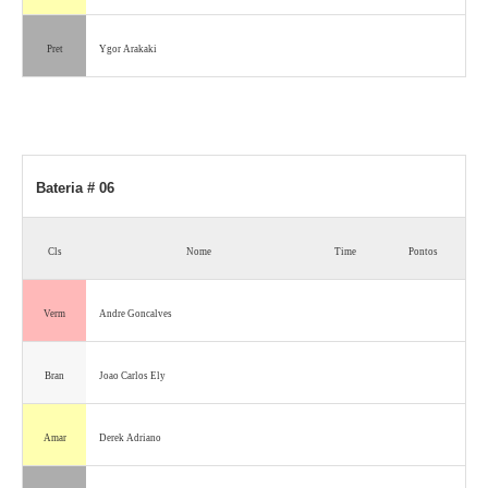
Pret
Ygor Arakaki
Bateria # 06
Cls
Nome
Time
Pontos
Verm
Andre Goncalves
Bran
Joao Carlos Ely
Amar
Derek Adriano