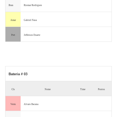
Bran
Riomar Rodrigues
Amar
Gabriel Nasa
Pret
Jefferson Duarte
Bateria # 03
Cls
Nome
Time
Pontos
Verm
Alvaro Bacana