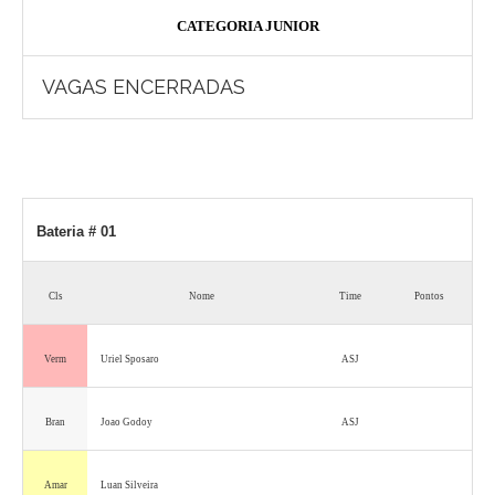
CATEGORIA JUNIOR
VAGAS ENCERRADAS
Bateria # 01
Cls
Nome
Time
Pontos
Verm
Uriel Sposaro
ASJ
Bran
Joao Godoy
ASJ
Amar
Luan Silveira