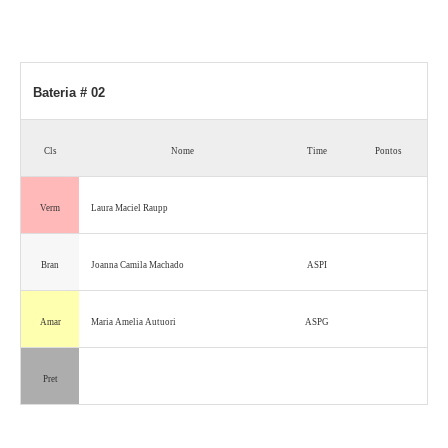
Bateria # 02
Cls
Nome
Time
Pontos
Verm
Laura Maciel Raupp
Bran
Joanna Camila Machado
ASPI
Amar
Maria Amelia Autuori
ASPG
Pret