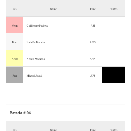
Cls
Nome
Time
Pontos
Verm
Guilherme Pacheco
ASI
Bran
Isabella Bonatto
ASIS
Amar
Arthur Machado
ASPI
Pret
Miguel Araral
AFS
Bateria # 04
Cls
Nome
Time
Pontos