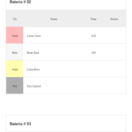
Bateria # 02
Cls
Nome
Time
Pontos
Verm
Lucas Costa
ASI
Bran
Brian Haru
AIS
Amar
Luiza Rosa
Pret
Yuri Gabriel
Bateria # 03