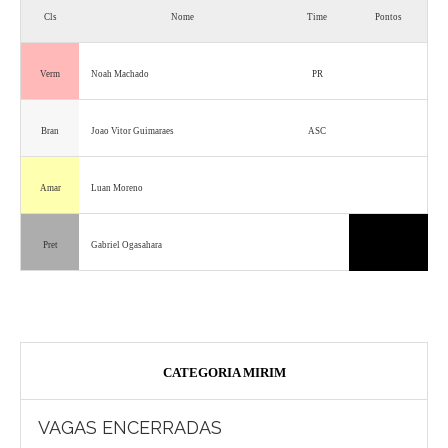
Cls
Nome
Time
Pontos
Verm
Noah Machado
PR
Bran
Joao Vitor Guimaraes
ASC
Amar
Luan Moreno
Pret
Gabriel Ogasahara
CATEGORIA MIRIM
VAGAS ENCERRADAS