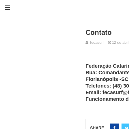
Contato
fecasurf
12 de abri
Federação Catari
Rua: Comandante 
Florianópolis -S
Telefones:
(48) 3
Email: fecasurf@
Funcionamento de
SHARE