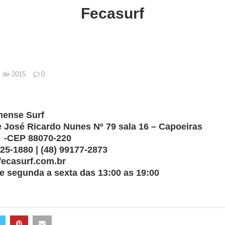
Fecasurf
l de 2015
0
nense Surf
José Ricardo Nunes Nº 79 sala 16 – Capoeiras
C -CEP 88070-220
025-1880 | (48) 99177-2873
fecasurf.com.br
 segunda a sexta das 13:00 as 19:00