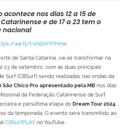
o acontece nos dias 12 a 15 de
 Catarinense e de 17 a 23 tem o
e nacional
ttps://we.tl/t-
sNEsYYYHma
e de Santa Catarina, vai se transformar na
 e 23 de setembro, com as duas principais
e Surf (CBSurf) sendo realizadas nas ondas da
00 São Chico Pro apresentado pela MB
nos dias
ofissional da Federação Catarinense de Surf
 terceira e penúltima etapa do
Dream Tour 2024
,
leiros da temporada. O evento será transmitido ao
al
CBSurfPLAY
no YouTube.