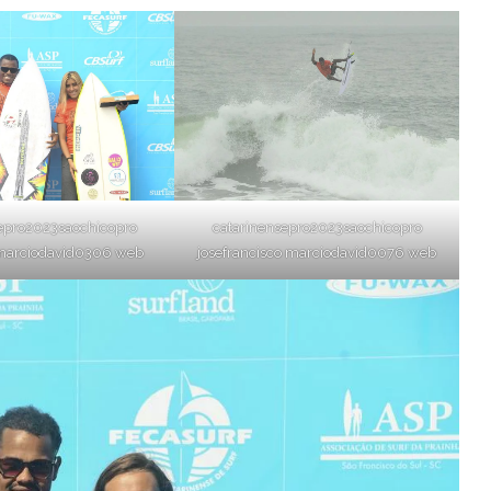
catarinensepro2023saochicopro
epro2023saochicopro
josefrancisco marciodavid0076 web
arciodavid0306 web