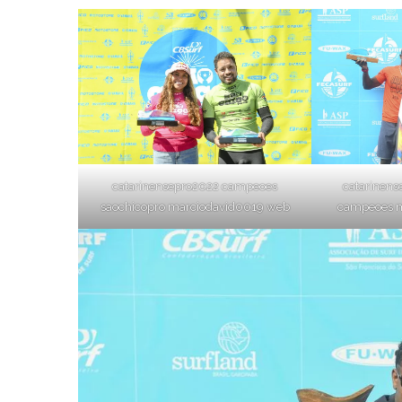
catarinensepro2022 campeoes
catarinens
saochicopro marciodavid0019 web
campeoes m