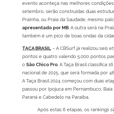
evento aconteça nas melhores condições d
setembro, serão construídas duas estrutura
Prainha, ou Praia da Saudade, mesmo pal
apresentado por MB
. A outra será na Pra
também é um pico de boas ondas da cidad
TAÇA BRASIL
– A CBSurf já realizou seis e
pontos e quatro valendo 5.000 pontos pa
o
São Chico Pro
. A Taça Brasil classifica
nacional de 2025, que será formada por 48
A Taça Brasil 2024 começou com duas etap
passou por Ipojuca em Pernambuco, Baía 
Paraná e Cabedelo na Paraíba.
Após estas 6 etapas, os rankings são 