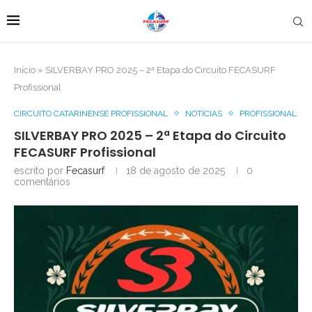
Início
»
SILVERBAY PRO 2025 – 2ª Etapa do Circuito FECASURF
Profissional
CIRCUITO CATARINENSE PROFISSIONAL
NOTÍCIAS
PROFISSIONAL
SILVERBAY PRO 2025 – 2ª Etapa do Circuito
FECASURF Profissional
escrito por
Fecasurf
18 de agosto de 2025
0
comentários