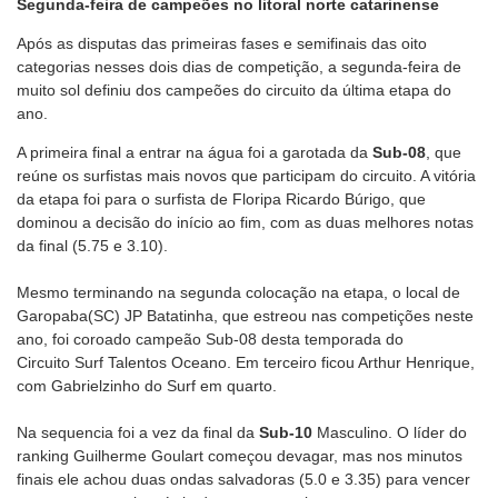
Segunda-feira de campeões no litoral norte catarinense
Após as disputas das primeiras fases e semifinais das oito
categorias nesses dois dias de competição, a segunda-feira de
muito sol definiu dos campeões do circuito da última etapa do
ano.
A primeira final a entrar na água foi a garotada da
Sub-08
, que
reúne os surfistas mais novos que participam do circuito. A vitória
da etapa foi para o surfista de Floripa Ricardo Búrigo, que
dominou a decisão do início ao fim, com as duas melhores notas
da final (5.75 e 3.10).
Mesmo terminando na segunda colocação na etapa, o local de
Garopaba(SC) JP Batatinha, que estreou nas competições neste
ano, foi coroado campeão Sub-08 desta temporada do
Circuito Surf Talentos Oceano. Em terceiro ficou Arthur Henrique,
com Gabrielzinho do Surf em quarto.
Na sequencia foi a vez da final da
Sub-10
Masculino. O líder do
ranking Guilherme Goulart começou devagar, mas nos minutos
finais ele achou duas ondas salvadoras (5.0 e 3.35) para vencer