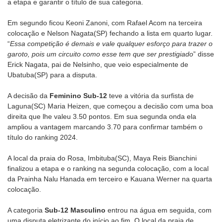
a etapa e garantir o título de sua categoria.
Em segundo ficou Keoni Zanoni, com Rafael Acom na terceira
colocação e Nelson Nagata(SP) fechando a lista em quarto lugar.
“
Essa competição é demais e vale qualquer esforço para trazer o
garoto, pois um circuito como esse tem que ser prestigiado
” disse
Erick Nagata, pai de Nelsinho, que veio especialmente de
Ubatuba(SP) para a disputa.
A decisão da
Feminino Sub-12
teve a vitória da surfista de
Laguna(SC) Maria Heizen, que começou a decisão com uma boa
direita que lhe valeu 3.50 pontos. Em sua segunda onda ela
ampliou a vantagem marcando 3.70 para confirmar também o
título do ranking 2024.
A local da praia do Rosa, Imbituba(SC), Maya Reis Bianchini
finalizou a etapa e o ranking na segunda colocação, com a local
da Prainha Nalu Hanada em terceiro e Kauana Werner na quarta
colocação.
A categoria
Sub-12 Masculino
entrou na água em seguida, com
uma disputa eletrizante do início ao fim. O local da praia de