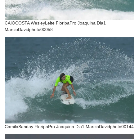
CAIOCOSTA WesleyLeite FloripaPro Joaquina Dia1
MarcioDavidphoto00058
CamilaSanday FloripaPro Joaquina Dia1 MarcioDavidphoto00144