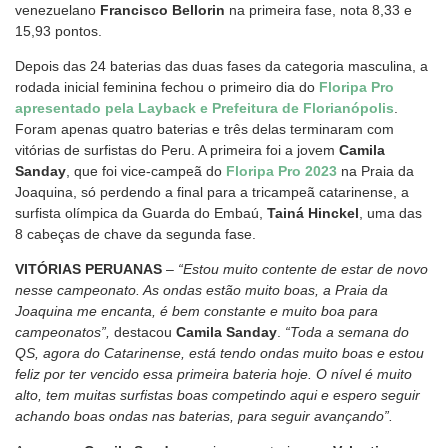
venezuelano
Francisco Bellorin
na primeira fase, nota 8,33 e
15,93 pontos.
Depois das 24 baterias das duas fases da categoria masculina, a
rodada inicial feminina fechou o primeiro dia do
Floripa Pro
apresentado pela Layback e Prefeitura de Florianópolis
.
Foram apenas quatro baterias e três delas terminaram com
vitórias de surfistas do Peru. A primeira foi a jovem
Camila
Sanday
, que foi vice-campeã do
Floripa Pro 2023
na Praia da
Joaquina, só perdendo a final para a tricampeã catarinense, a
surfista olímpica da Guarda do Embaú,
Tainá Hinckel
, uma das
8 cabeças de chave da segunda fase.
VITÓRIAS PERUANAS
–
“Estou muito contente de estar de novo
nesse campeonato. As ondas estão muito boas, a Praia da
Joaquina me encanta, é bem constante e muito boa para
campeonatos”,
destacou
Camila Sanday
.
“Toda a semana do
QS, agora do Catarinense, está tendo ondas muito boas e estou
feliz por ter vencido essa primeira bateria hoje. O nível é muito
alto, tem muitas surfistas boas competindo aqui e espero seguir
achando boas ondas nas baterias, para seguir avançando”.