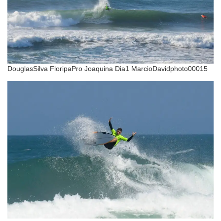
DouglasSilva FloripaPro Joaquina Dia1 MarcioDavidphoto00015