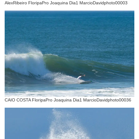
AlexRibeiro FloripaPro Joaquina Dia1 MarcioDavidphoto00003
CAIO COSTA FloripaPro Joaquina Dia1 MarcioDavidphoto00036