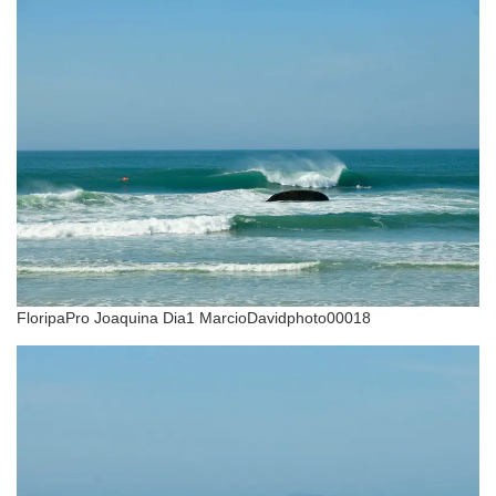
FloripaPro Joaquina Dia1 MarcioDavidphoto00018