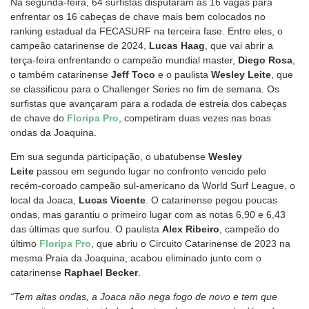
Na segunda-feira, 64 surfistas disputaram as 16 vagas para
enfrentar os 16 cabeças de chave mais bem colocados no
ranking estadual da FECASURF na terceira fase. Entre eles, o
campeão catarinense de 2024,
Lucas Haag
, que vai abrir a
terça-feira enfrentando o campeão mundial master,
Diego Rosa
,
o também catarinense
Jeff Toco
e o paulista
Wesley Leite
, que
se classificou para o Challenger Series no fim de semana. Os
surfistas que avançaram para a rodada de estreia dos cabeças
de chave do
Floripa Pro
, competiram duas vezes nas boas
ondas da Joaquina.
Em sua segunda participação, o ubatubense
Wesley
Leite
passou em segundo lugar no confronto vencido pelo
recém-coroado campeão sul-americano da World Surf League, o
local da Joaca,
Lucas Vicente
. O catarinense pegou poucas
ondas, mas garantiu o primeiro lugar com as notas 6,90 e 6,43
das últimas que surfou. O paulista
Alex Ribeiro
, campeão do
último
Floripa Pro
, que abriu o Circuito Catarinense de 2023 na
mesma Praia da Joaquina, acabou eliminado junto com o
catarinense
Raphael Becker
.
“Tem altas ondas, a Joaca não nega fogo de novo e tem que