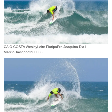
CAIO COSTA WesleyLeite FloripaPro Joaquina Dia1
MarcioDavidphoto00056