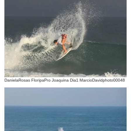
DanielaRosas FloripaPro Joaquina Dia1 MarcioDavidphoto00048