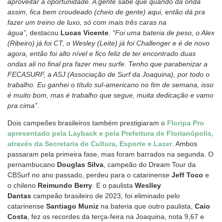
aproveitar a oportunidade. A gente sabe que quando dá onda
assim, fica bem croudeado (cheio de gente) aqui, então dá pra
fazer um treino de luxo, só com mais três caras na
água”,
destacou
Lucas Vicente
.
“Foi uma bateria de peso, o Alex
(Ribeiro) já foi CT, o Wesley (Leite) já foi Challenger e é de novo
agora, então foi alto nível e fico feliz de ter encontrado duas
ondas ali no final pra fazer meu surfe. Tenho que parabenizar a
FECASURF, a ASJ (Associação de Surf da Joaquina), por todo o
trabalho. Eu ganhei o título sul-americano no fim de semana, isso
é muito bom, mas é trabalho que segue, muita dedicação e vamo
pra cima”.
Dois campeões brasileiros também prestigiaram o
Floripa Pro
apresentado pela Layback e pela Prefeitura de Florianópolis,
através da Secretaria de Cultura, Esporte e Lazer
. Ambos
passaram pela primeira fase, mas foram barrados na segunda. O
pernambucano
Douglas Silva
, campeão do Dream Tour da
CBSurf no ano passado, perdeu para o catarinense
Jeff Toco
e
o chileno
Reimundo Berry
. E o paulista
Weslley
Dantas
campeão brasileiro de 2023, foi eliminado pelo
catarinense
Santiago Muniz
na bateria que outro paulista,
Caio
Costa
, fez os recordes da terça-feira na Joaquina, nota 9,67 e