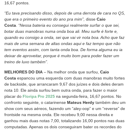
16,67 pontos.
“Eu tava precisando disso, depois de uma derrota de cara no QS,
que era o primeiro evento do ano pra mim”,
disse
Caio
Costa
.
“Nessa bateria eu consegui realmente surfar o que sei,
botar duas manobras numa onda boa ali. Meu surfe é forte e,
quando eu consigo a onda, sei que vai vir nota boa. Acho que faz
mais de uma semana de altas ondas aqui e faz tempo que não
tem eventos assim, com tanta onda boa. De forma alguma eu ia
deixar de aproveitar, porque é muito bom para poder fazer um
treino de luxo também”.
MELHORES DO DIA
– Na melhor onda que surfou,
Caio
Costa
espancou uma esquerda com duas manobras muito fortes
de backside, que arrancaram 9,67 dos juízes e dois deles deram
nota 10. Ele ainda surfou bem outra onda, para fazer o maior
placar do
Floripa Pro 2025
na segunda-feira, 16,67 pontos. No
confronto seguinte, o catarinense
Mateus Herdy
também deu um
show com seus aéreos, fazendo um “aley-oop” e um “reverse” de
frontside na mesma onda. Ele recebeu 9,00 nessa direita e
ganhou mais duas notas 7,00, totalizando 16,00 pontos nas duas
computadas. Apenas os dois conseguiram bater os recordes do