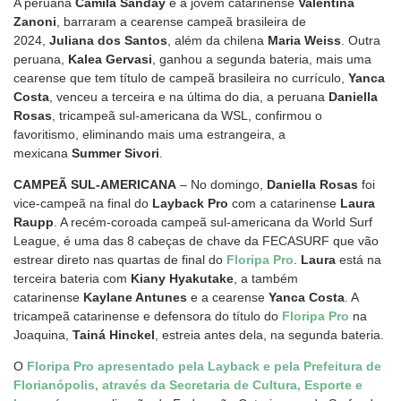
A peruana
Camila Sanday
e a jovem catarinense
Valentina
Zanoni
, barraram a cearense campeã brasileira de
2024,
Juliana dos Santos
, além da chilena
Maria Weiss
. Outra
peruana,
Kalea Gervasi
, ganhou a segunda bateria, mais uma
cearense que tem título de campeã brasileira no currículo,
Yanca
Costa
, venceu a terceira e na última do dia, a peruana
Daniella
Rosas
, tricampeã sul-americana da WSL, confirmou o
favoritismo, eliminando mais uma estrangeira, a
mexicana
Summer Sivori
.
CAMPEÃ SUL-AMERICANA
– No domingo,
Daniella Rosas
foi
vice-campeã na final do
Layback Pro
com a catarinense
Laura
Raupp
. A recém-coroada campeã sul-americana da World Surf
League, é uma das 8 cabeças de chave da FECASURF que vão
estrear direto nas quartas de final do
Floripa Pro
.
Laura
está na
terceira bateria com
Kiany Hyakutake
, a também
catarinense
Kaylane Antunes
e a cearense
Yanca Costa
. A
tricampeã catarinense e defensora do título do
Floripa Pro
na
Joaquina,
Tainá Hinckel
, estreia antes dela, na segunda bateria.
O
Floripa Pro apresentado pela Layback e pela Prefeitura de
Florianópolis, através da Secretaria de Cultura, Esporte e