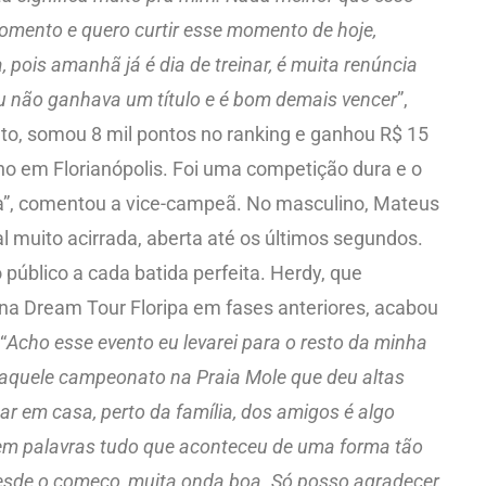
mento e quero curtir esse momento de hoje,
pois amanhã já é dia de treinar, é muita renúncia
eu não ganhava um título e é bom demais vencer
”,
to, somou 8 mil pontos no ranking e ganhou R$ 15
ho em Florianópolis. Foi uma competição dura e o
rça”, comentou a vice-campeã. No masculino, Mateus
 muito acirrada, aberta até os últimos segundos.
blico a cada batida perfeita. Herdy, que
na Dream Tour Floripa em fases anteriores, acabou
“
Acho esse evento eu levarei para o resto da minha
 daquele campeonato na Praia Mole que deu altas
ar em casa, perto da família, dos amigos é algo
r em palavras tudo que aconteceu de uma forma tão
desde o começo, muita onda boa. Só posso agradecer