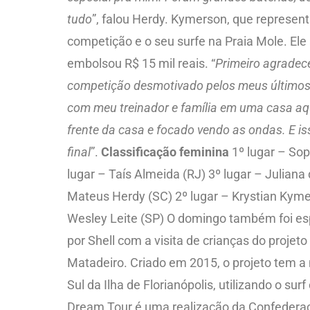
tudo
”, falou Herdy. Kymerson, que represen
competição e o seu surfe na Praia Mole. El
embolsou R$ 15 mil reais. “
Primeiro agradece
competição desmotivado pelos meus últimos r
com meu treinador e família em uma casa aq
frente da casa e focado vendo as ondas. E iss
final
”.
Classificação feminina
1º lugar – Sop
lugar – Taís Almeida (RJ) 3º lugar – Julian
Mateus Herdy (SC) 2º lugar – Krystian Kymer
Wesley Leite (SP) O domingo também foi es
por Shell com a visita de crianças do proje
Matadeiro. Criado em 2015, o projeto tem a
Sul da Ilha de Florianópolis, utilizando o s
Dream Tour é uma realização da Confederaçã