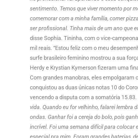
sentimento. Temos que viver momento por mo
comemorar com a minha família, comer pizza, 
ser profissional. Tinha mais de um ano que 
disse Sophia. Tininha, com o vice-campeona
mil reais. “Estou feliz com o meu desempen
surfe brasileiro feminino mostrou a sua fo
Herdy e Krystian Kymerson fizeram uma final
Com grandes manobras, eles empolgaram o pú
conquistou as duas únicas notas 10 do Coro
vencendo a disputa com a somatória 15.83. 
vida. Quando eu for velhinho, falarei lembra
ondas. Ganhar foi a cereja do bolo, pois ganh
incrível. Foi uma semana difícil para coloca
especial pra mim. Foram grandes baterias, 