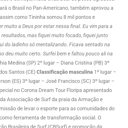
tará o Brasil no Pan-Americano, também aprovou a
e assim como Tininha somou 8 mil pontos e
r muito a Deus por estar nessa final. Eu vim para a
esultados, mas fiquei muito focado, fiquei junto
ui do ladinho só mentalizando. Ficava sentado na
o deu muito certo. Surfei bem e faltou pouco ali na
hia Medina (SP) 2º lugar – Diana Cristina (PB) 3º
a dos Santos (CE)
Classificação masculina
1º lugar –
son (ES) 3º lugar – José Francisco (SC) 3º lugar –
pecial no Corona Dream Tour Floripa apresentado
to da Associação de Surf da praia da Armação e
 missão de levar o esporte para as comunidades do
urf como ferramenta de transformação social. O
o Brasileira de Surf (CBSurf) e promoção da