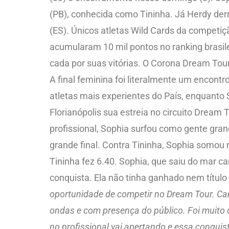
(PB), conhecida como Tininha. Já Herdy derr
(ES). Únicos atletas Wild Cards da competiç
acumularam 10 mil pontos no ranking brasile
cada por suas vitórias. O Corona Dream Tour
A final feminina foi literalmente um encontr
atletas mais experientes do País, enquanto
Florianópolis sua estreia no circuito Drea
profissional, Sophia surfou como gente gra
grande final. Contra Tininha, Sophia somou
Tininha fez 6.40. Sophia, que saiu do mar c
conquista. Ela não tinha ganhado nem título 
oportunidade de competir no Dream Tour. Cam
ondas e com presença do público. Foi muito 
no profissional vai apertando e essa conquis