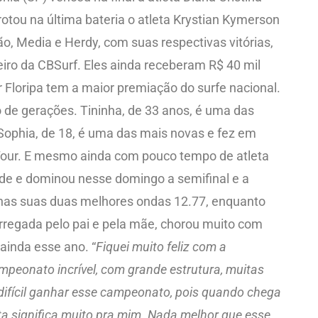
otou na última bateria o atleta Krystian Kymerson
ão, Media e Herdy, com suas respectivas vitórias,
iro da CBSurf. Eles ainda receberam R$ 40 mil
 Floripa tem a maior premiação do surfe nacional.
o de gerações. Tininha, de 33 anos, é uma das
 Sophia, de 18, é uma das mais novas e fez em
m Tour. E mesmo ainda com pouco tempo de atleta
nde e dominou nesse domingo a semifinal e a
 nas suas duas melhores ondas 12.77, enquanto
arregada pelo pai e pela mãe, chorou muito com
ainda esse ano. “
Fiquei muito feliz com a
peonato incrível, com grande estrutura, muitas
difícil ganhar esse campeonato, pois quando chega
ta significa muito pra mim. Nada melhor que esse